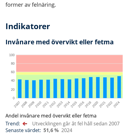
former av felnäring.
Indikatorer
Invånare med övervikt eller fetma
100
80
60
40
20
0
2007
2008
2009
2010
2011
2012
2013
2014
2015
2016
2018
2020
2021
2022
2024
Andel invånare med övervikt eller fetma
Trend:
Utvecklingen går åt fel håll sedan 2007
Senaste värdet:
51,6 %
2024