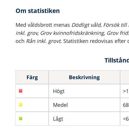
Om statistiken
Med våldsbrott menas
Dödligt våld, Försök til
inkl. grov, Grov kvinnofridskränkning, Grov fri
och
Rån inkl. grovt
. Statistiken redovisas efte
Tillstån
Färg
Beskrivning
Högt
>1
Medel
68
Lågt
<6