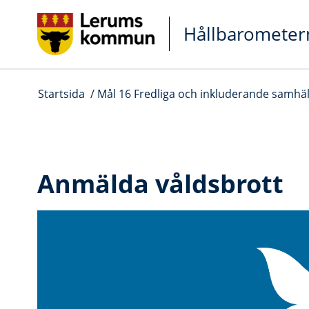
Gå direkt till sidans innehåll
Hållbarometer
Startsida
/
Mål 16 Fredliga och inkluderande samhä
Anmälda våldsbrott