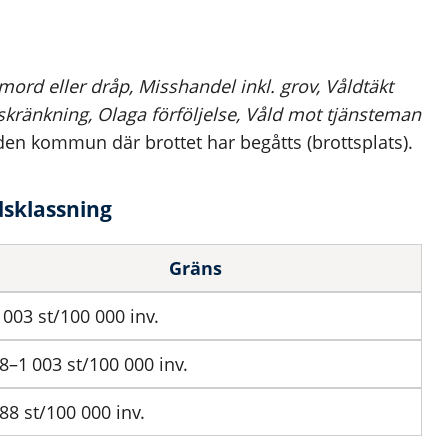
l mord eller dråp, Misshandel inkl. grov, Våldtäkt
dskränkning, Olaga förföljelse, Våld mot tjänsteman
r den kommun där brottet har begåtts (brottsplats).
dsklassning
Gräns
003
st/100 000 inv.
8–1
003
st/100 000 inv.
88 st/100 000 inv.