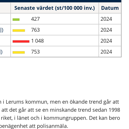
Senaste värdet (st/100 000 inv.)
Datum
427
2024
l)
763
2024
1
048
2024
)
753
2024
ren i Lerums kommun, men en ökande trend går att
t att det går att se en minskande trend sedan 1998
 riket, i länet och i kommungruppen. Det kan bero
 benägenhet att polisanmäla.