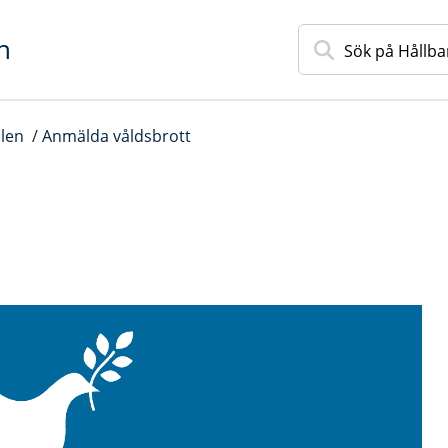
n
llen
/
Anmälda våldsbrott