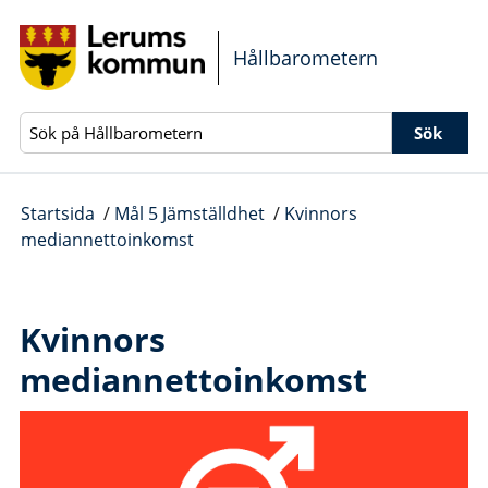
Gå direkt till sidans innehåll
Hållbarometern
Sök
Startsida
/
Mål 5 Jämställdhet
/
Kvinnors
mediannettoinkomst
Kvinnors
mediannettoinkomst