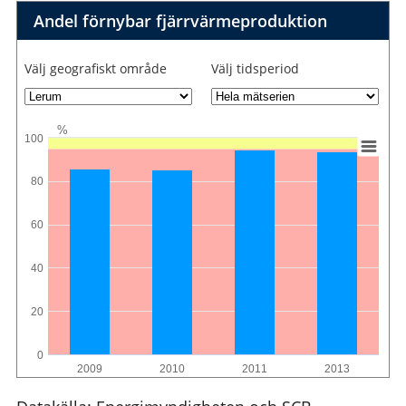
Andel förnybar fjärrvärmeproduktion
Välj geografiskt område
Välj tidsperiod
%
100
80
60
40
20
0
2009
2010
2011
2013