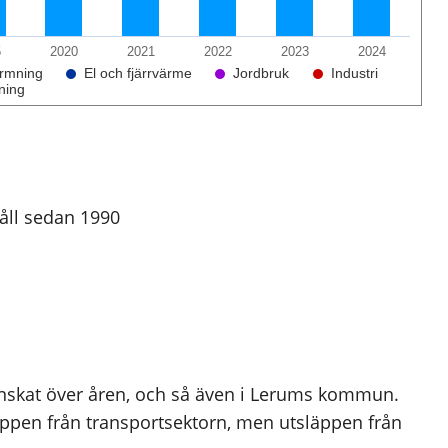
5
2020
2021
2022
2023
2024
rmning
El och fjärrvärme
Jordbruk
Industri
ning
håll sedan 1990
inskat över åren, och så även i Lerums kommun.
ppen från transportsektorn, men utsläppen från