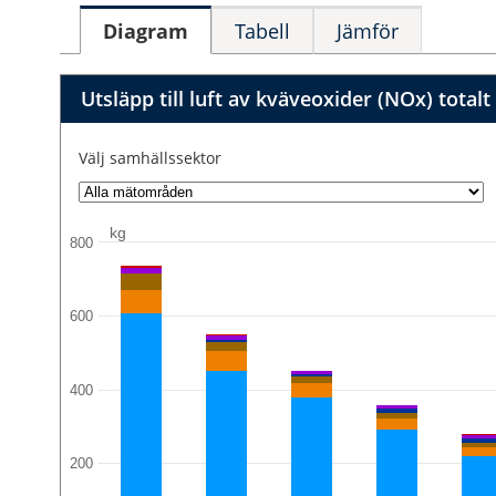
Diagram
Tabell
Jämför
Utsläpp till luft av kväveoxider (NOx) totalt
Välj samhällssektor
kg
800
600
400
200