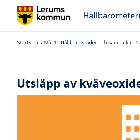
Gå direkt till sidans innehåll
Hållbarometer
Startsida
/
Mål 11 Hållbara städer och samhällen
/
Utsläpp av kväveoxide