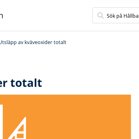
n
Utsläpp av kväveoxider totalt
r totalt