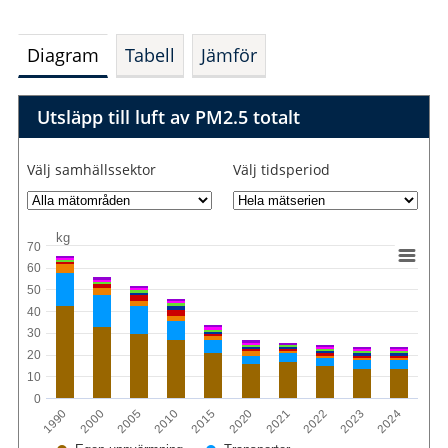
Diagram
Tabell
Jämför
Utsläpp till luft av PM2.5 totalt
Välj samhällssektor
Välj tidsperiod
kg
70
60
50
40
30
20
10
0
2005
2022
2000
2021
1990
2020
2015
2024
2010
2023